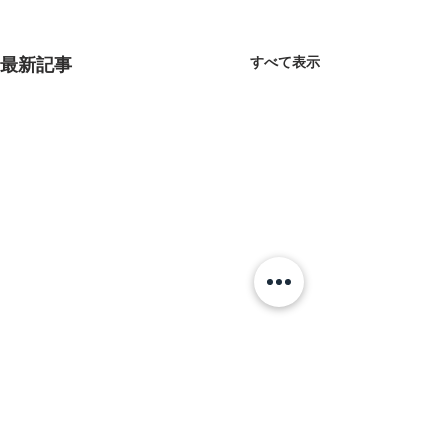
すべて表示
最新記事
本社事務所を移
た。
本社事務所を移転
コメント